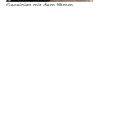
Gereinigt mit dem 18mm
Linerkit und als Aufsatz den
ChainWhip
Kamine und
Verbindungswege
Auch solche Bögen sind für
SnapLok kein Problem