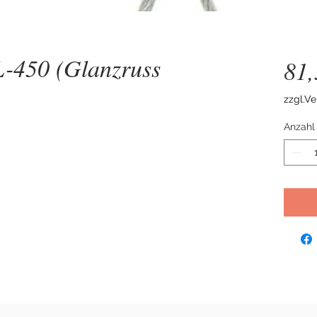
-450 (Glanzruss
81
zzgl.V
Anzahl