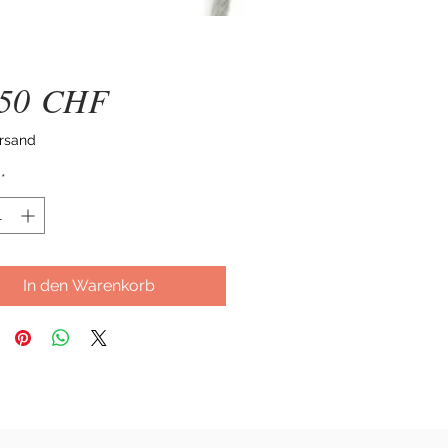
Preis
,50 CHF
ersand
*
In den Warenkorb