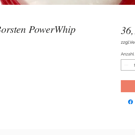
Borsten PowerWhip
36
zzgl.V
Anzahl