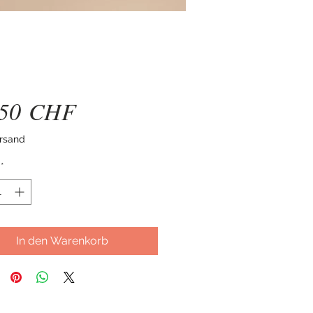
Preis
,50 CHF
ersand
*
In den Warenkorb