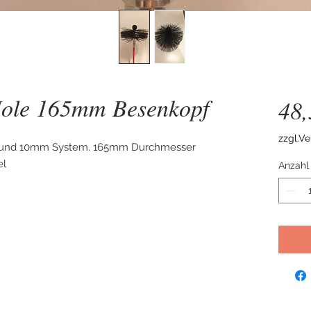
ole 165mm Besenkopf
48
zzgl.V
 und 10mm System. 165mm Durchmesser
el
Anzahl